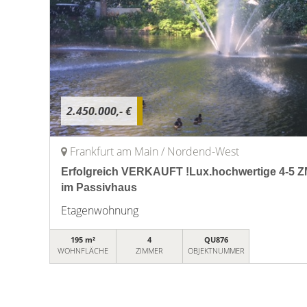
2.450.000,- €
Frankfurt am Main / Nordend-West
Erfolgreich VERKAUFT !Lux.hochwertige 4-5 
im Passivhaus
Etagenwohnung
195 m²
4
QU876
WOHNFLÄCHE
ZIMMER
OBJEKTNUMMER