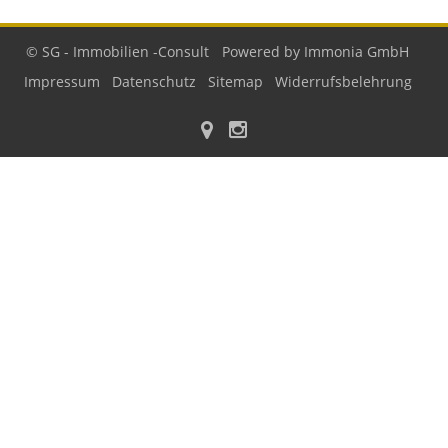
© SG - Immobilien -Consult
Powered by Immonia GmbH
Impressum
Datenschutz
Sitemap
Widerrufsbelehrung