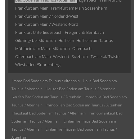
Bad Soden am Taunus / Altenhain
Egelsbach
Frankfurt /M
Frankfurt am Main
Frankfurt am Main Sossenheim
Frankfurt am Main / Nordend-West
Frankfurt am Main / Westend-Nord
Frankfurt Unterliederbach
Freigericht/ Bernbach
Gilching/ bei München
Hofheim
Hofheim am Taunus
Mühlheim am Main
München
Offenbach
Offenbach am Main -Westend
Sulzbach
Twistetal/ Twiste
Wiesbaden /Sonnenberg
Immo Bad Soden am Taunus / Altenhain
Haus Bad Soden am
Taunus / Altenhain
Häuser Bad Soden am Taunus / Altenhain
kaufen Bad Soden am Taunus / Altenhain
Immobilie Bad Soden am
Taunus / Altenhain
Immobilien Bad Soden am Taunus / Altenhain
Hauskauf Bad Soden am Taunus / Altenhain
Immobilienkauf Bad
Soden am Taunus / Altenhain
Einfamilienhaus Bad Soden am
Taunus / Altenhain
Einfamilienhäuser Bad Soden am Taunus /
Altenhain