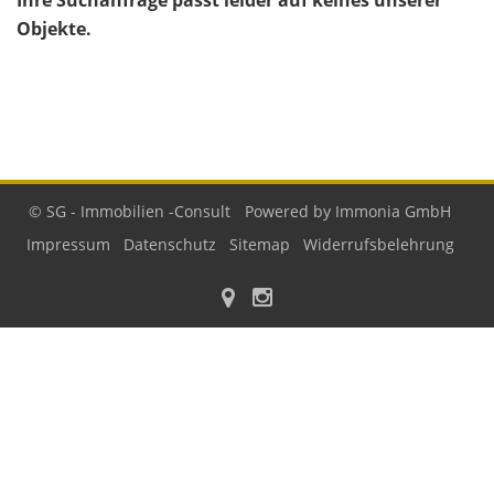
Ihre Suchanfrage passt leider auf keines unserer
Objekte.
© SG - Immobilien -Consult
Powered by Immonia GmbH
Impressum
Datenschutz
Sitemap
Widerrufsbelehrung