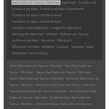
Bad Soden am Taunus / Altenhain
Egelsbach
Frankfurt /M
Frankfurt am Main
Frankfurt am Main Sossenheim
Frankfurt am Main / Nordend-West
Frankfurt am Main / Westend-Nord
Frankfurt Unterliederbach
Freigericht/ Bernbach
Gilching/ bei München
Hofheim
Hofheim am Taunus
Mühlheim am Main
München
Offenbach
Offenbach am Main -Westend
Sulzbach
Twistetal/ Twiste
Wiesbaden /Sonnenberg
Immo Bad Soden am Taunus / Altenhain
Haus Bad Soden am
Taunus / Altenhain
Häuser Bad Soden am Taunus / Altenhain
kaufen Bad Soden am Taunus / Altenhain
Immobilie Bad Soden am
Taunus / Altenhain
Immobilien Bad Soden am Taunus / Altenhain
Hauskauf Bad Soden am Taunus / Altenhain
Immobilienkauf Bad
Soden am Taunus / Altenhain
Einfamilienhaus Bad Soden am
Taunus / Altenhain
Einfamilienhäuser Bad Soden am Taunus /