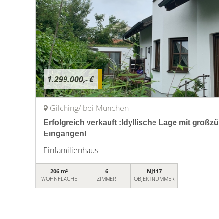
1.299.000,- €
Gilching/ bei München
Erfolgreich verkauft :Idyllische Lage mit groß
Eingängen!
Einfamilienhaus
206 m²
6
NJ117
WOHNFLÄCHE
ZIMMER
OBJEKTNUMMER