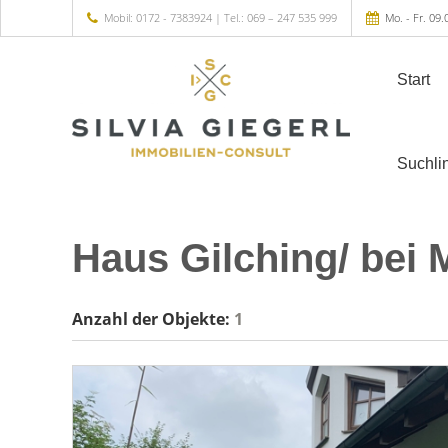
Mobil: 0172 - 7383924 | Tel.: 069 – 247 535 999
Mo. - Fr. 09.
Start
Suchli
Haus Gilching/ bei
Anzahl der
Objekte:
1