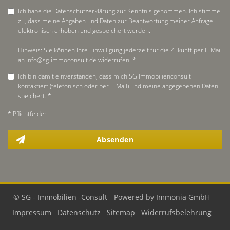
Ich habe die
Datenschutzerklärung
zur Kenntnis genommen. Ich stimme
zu, dass meine Angaben und Daten zur Beantwortung meiner Anfrage
elektronisch erhoben und gespeichert werden.
Hinweis: Sie können Ihre Einwilligung jederzeit für die Zukunft per E-Mail
an info@sg-immoconsult.de widerrufen. *
Ich bin damit einverstanden, dass mich SG Immobilienconsult
kontaktiert (telefonisch oder per E-Mail) und meine angegebenen Daten
speichert. *
* Pflichtfelder
Absenden
© SG - Immobilien -Consult
Powered by Immonia GmbH
Impressum
Datenschutz
Sitemap
Widerrufsbelehrung