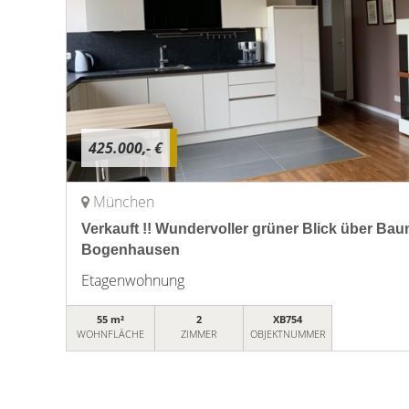
425.000,- €
München
Verkauft !! Wundervoller grüner Blick über B
Bogenhausen
Etagenwohnung
55 m²
2
XB754
WOHNFLÄCHE
ZIMMER
OBJEKTNUMMER