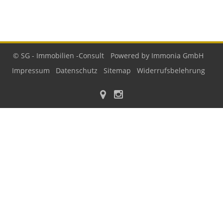
© SG - Immobilien -Consult
Powered by Immonia GmbH
Impressum
Datenschutz
Sitemap
Widerrufsbelehrung