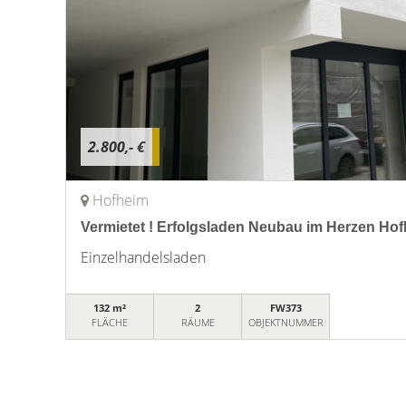
2.800,- €
Hofheim
Vermietet ! Erfolgsladen Neubau im Herzen Ho
Einzelhandelsladen
132 m²
2
FW373
FLÄCHE
RÄUME
OBJEKTNUMMER