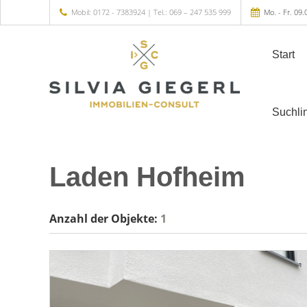
Mobil: 0172 - 7383924 | Tel.: 069 – 247 535 999
Mo. - Fr. 09.
Start
Suchli
Laden Hofheim
Anzahl der
Objekte:
1