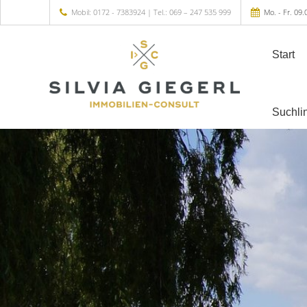
Mobil: 0172 - 7383924 | Tel.: 069 – 247 535 999
Mo. - Fr. 09.
Start
Suchli