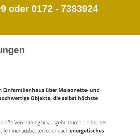
99 oder 0172 - 7383924
rungen
 Einfamilienhaus über Maisonette- und
ochwertige Objekte, die selbst höchste
bloße Vermittlung hinausgeht. Durch ein breites
uelle Innenausbauten oder auch
energetisches