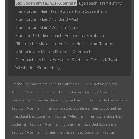
Bad Soden am Taunus / Altenhain
Egelsbach
Frankfurt /M
Frankfurt am Main
Frankfurt am Main Sossenheim
Frankfurt am Main / Nordend-West
Frankfurt am Main / Westend-Nord
Frankfurt Unterliederbach
Freigericht/ Bernbach
Gilching/ bei München
Hofheim
Hofheim am Taunus
Mühlheim am Main
München
Offenbach
Offenbach am Main -Westend
Sulzbach
Twistetal/ Twiste
Wiesbaden /Sonnenberg
Immo Bad Soden am Taunus / Altenhain
Haus Bad Soden am
Taunus / Altenhain
Häuser Bad Soden am Taunus / Altenhain
kaufen Bad Soden am Taunus / Altenhain
Immobilie Bad Soden am
Taunus / Altenhain
Immobilien Bad Soden am Taunus / Altenhain
Hauskauf Bad Soden am Taunus / Altenhain
Immobilienkauf Bad
Soden am Taunus / Altenhain
Einfamilienhaus Bad Soden am
Taunus / Altenhain
Einfamilienhäuser Bad Soden am Taunus /