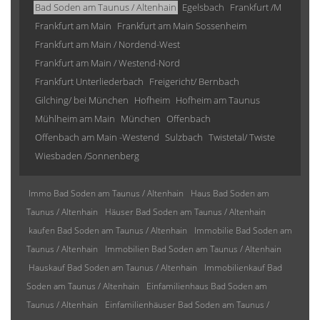
Bad Soden am Taunus / Altenhain
Egelsbach
Frankfurt /M
Frankfurt am Main
Frankfurt am Main Sossenheim
Frankfurt am Main / Nordend-West
Frankfurt am Main / Westend-Nord
Frankfurt Unterliederbach
Freigericht/ Bernbach
Gilching/ bei München
Hofheim
Hofheim am Taunus
Mühlheim am Main
München
Offenbach
Offenbach am Main -Westend
Sulzbach
Twistetal/ Twiste
Wiesbaden /Sonnenberg
Immo Bad Soden am Taunus / Altenhain
Haus Bad Soden am
Taunus / Altenhain
Häuser Bad Soden am Taunus / Altenhain
kaufen Bad Soden am Taunus / Altenhain
Immobilie Bad Soden am
Taunus / Altenhain
Immobilien Bad Soden am Taunus / Altenhain
Hauskauf Bad Soden am Taunus / Altenhain
Immobilienkauf Bad
Soden am Taunus / Altenhain
Einfamilienhaus Bad Soden am
Taunus / Altenhain
Einfamilienhäuser Bad Soden am Taunus /