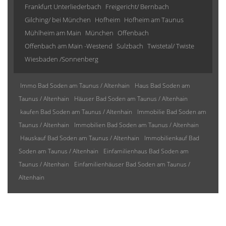
Frankfurt Unterliederbach
Freigericht/ Bernbach
Gilching/ bei München
Hofheim
Hofheim am Taunus
Mühlheim am Main
München
Offenbach
Offenbach am Main -Westend
Sulzbach
Twistetal/ Twiste
Wiesbaden /Sonnenberg
Immo Bad Soden am Taunus / Altenhain
Haus Bad Soden am
Taunus / Altenhain
Häuser Bad Soden am Taunus / Altenhain
kaufen Bad Soden am Taunus / Altenhain
Immobilie Bad Soden am
Taunus / Altenhain
Immobilien Bad Soden am Taunus / Altenhain
Hauskauf Bad Soden am Taunus / Altenhain
Immobilienkauf Bad
Soden am Taunus / Altenhain
Einfamilienhaus Bad Soden am
Taunus / Altenhain
Einfamilienhäuser Bad Soden am Taunus /
Altenhain