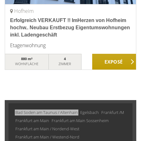
Hofheim
Erfolgreich VERKAUFT !! ImHerzen von Hofheim
hochw.. Neubau Erstbezug Eigentumswohnungen
inkl. Ladengeschäft
Etagenwohnung
880 m²
4
WOHNFLÄCHE
ZIMMER
Bad Soden am Taunus / Altenhain
Egelsbach
Frankfurt /M
Frankfurt am Main
Frankfurt am Main Sossenheim
Frankfurt am Main / Nordend-West
Frankfurt am Main / Westend-Nord