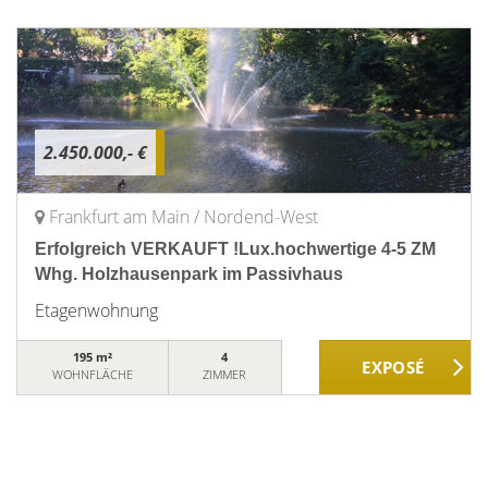
2.450.000,- €
Frankfurt am Main / Nordend-West
Erfolgreich VERKAUFT !Lux.hochwertige 4-5 ZM
Whg. Holzhausenpark im Passivhaus
Etagenwohnung
195 m²
4
WOHNFLÄCHE
ZIMMER