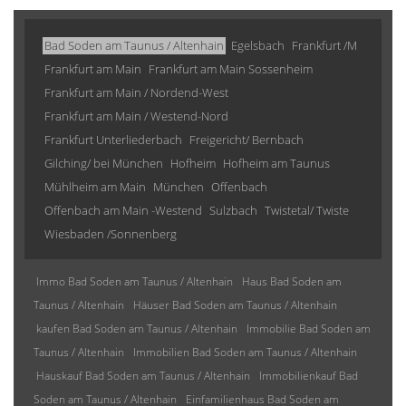
Bad Soden am Taunus / Altenhain
Egelsbach
Frankfurt /M
Frankfurt am Main
Frankfurt am Main Sossenheim
Frankfurt am Main / Nordend-West
Frankfurt am Main / Westend-Nord
Frankfurt Unterliederbach
Freigericht/ Bernbach
Gilching/ bei München
Hofheim
Hofheim am Taunus
Mühlheim am Main
München
Offenbach
Offenbach am Main -Westend
Sulzbach
Twistetal/ Twiste
Wiesbaden /Sonnenberg
Immo Bad Soden am Taunus / Altenhain
Haus Bad Soden am
Taunus / Altenhain
Häuser Bad Soden am Taunus / Altenhain
kaufen Bad Soden am Taunus / Altenhain
Immobilie Bad Soden am
Taunus / Altenhain
Immobilien Bad Soden am Taunus / Altenhain
Hauskauf Bad Soden am Taunus / Altenhain
Immobilienkauf Bad
Soden am Taunus / Altenhain
Einfamilienhaus Bad Soden am