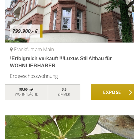
799.900,- €
Frankfurt am Main
!Erfolgreich verkauft !!!Luxus Stil Altbau für
WOHNLIEBHABER
Erdgeschosswohnung
99,65 m²
3,5
WOHNFLÄCHE
ZIMMER