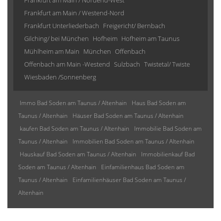
Frankfurt am Main / Nordend-West
Frankfurt am Main / Westend-Nord
Frankfurt Unterliederbach
Freigericht/ Bernbach
Gilching/ bei München
Hofheim
Hofheim am Taunus
Mühlheim am Main
München
Offenbach
Offenbach am Main -Westend
Sulzbach
Twistetal/ Twiste
Wiesbaden /Sonnenberg
Immo Bad Soden am Taunus / Altenhain
Haus Bad Soden am
Taunus / Altenhain
Häuser Bad Soden am Taunus / Altenhain
kaufen Bad Soden am Taunus / Altenhain
Immobilie Bad Soden am
Taunus / Altenhain
Immobilien Bad Soden am Taunus / Altenhain
Hauskauf Bad Soden am Taunus / Altenhain
Immobilienkauf Bad
Soden am Taunus / Altenhain
Einfamilienhaus Bad Soden am
Taunus / Altenhain
Einfamilienhäuser Bad Soden am Taunus /
Altenhain