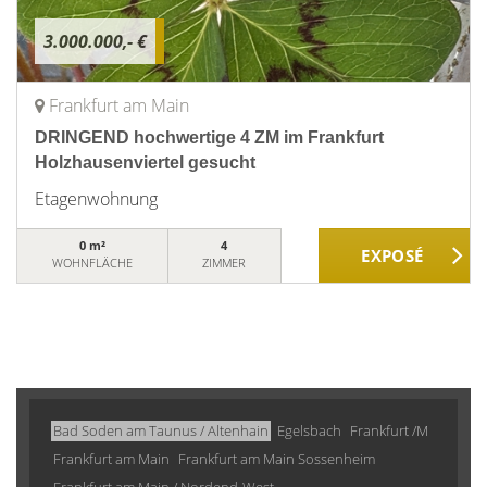
3.000.000,- €
Frankfurt am Main
DRINGEND hochwertige 4 ZM im Frankfurt
Holzhausenviertel gesucht
Etagenwohnung
0 m²
4
WOHNFLÄCHE
ZIMMER
Bad Soden am Taunus / Altenhain
Egelsbach
Frankfurt /M
Frankfurt am Main
Frankfurt am Main Sossenheim