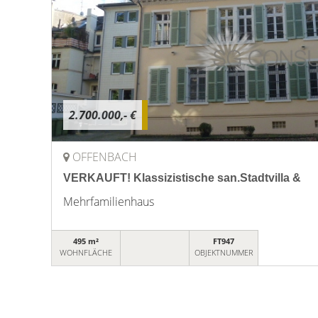
2.700.000,- €
OFFENBACH
VERKAUFT! Klassizistische san.Stadtvilla &
Mehrfamilienhaus
495 m²
FT947
WOHNFLÄCHE
OBJEKTNUMMER