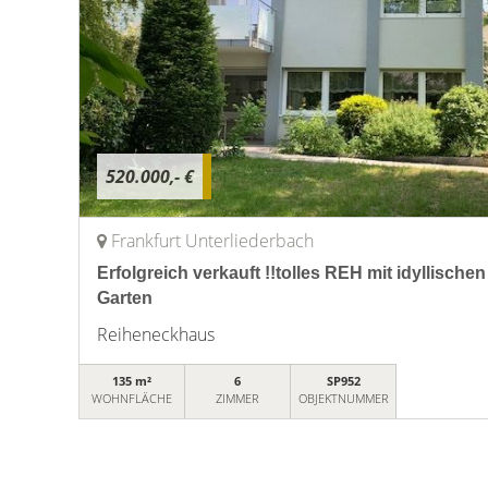
520.000,- €
Frankfurt Unterliederbach
Erfolgreich verkauft !!tolles REH mit idyllisch
Garten
Reiheneckhaus
135 m²
6
SP952
WOHNFLÄCHE
ZIMMER
OBJEKTNUMMER