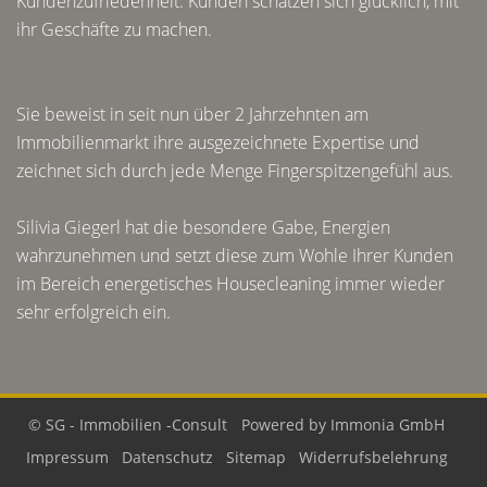
Kundenzufriedenheit. Kunden schätzen sich glücklich, mit
ihr Geschäfte zu machen.
Sie beweist in seit nun über 2 Jahrzehnten am
Immobilienmarkt ihre ausgezeichnete Expertise und
zeichnet sich durch jede Menge Fingerspitzengefühl aus.
Silivia Giegerl hat die besondere Gabe, Energien
wahrzunehmen und setzt diese zum Wohle Ihrer Kunden
im Bereich energetisches Housecleaning immer wieder
sehr erfolgreich ein.
© SG - Immobilien -Consult
Powered by Immonia GmbH
Impressum
Datenschutz
Sitemap
Widerrufsbelehrung