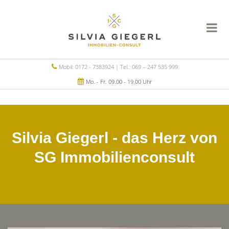
Mobil: 0172 - 7383924 | Tel.: 069 – 247 535 999
Mo. - Fr. 09.00 - 19.00 Uhr
Silvia Giegerl - das Herz von
SG Immobilienconsult