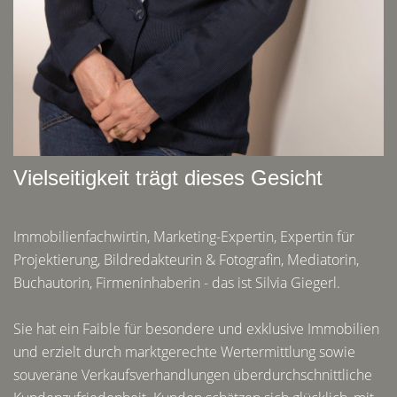
Vielseitigkeit trägt dieses Gesicht
Immobilienfachwirtin, Marketing-Expertin, Expertin für
Projektierung, Bildredakteurin & Fotografin, Mediatorin,
Buchautorin, Firmeninhaberin - das ist Silvia Giegerl.
Sie hat ein Faible für besondere und exklusive Immobilien
und erzielt durch marktgerechte Wertermittlung sowie
souveräne Verkaufsverhandlungen überdurchschnittliche