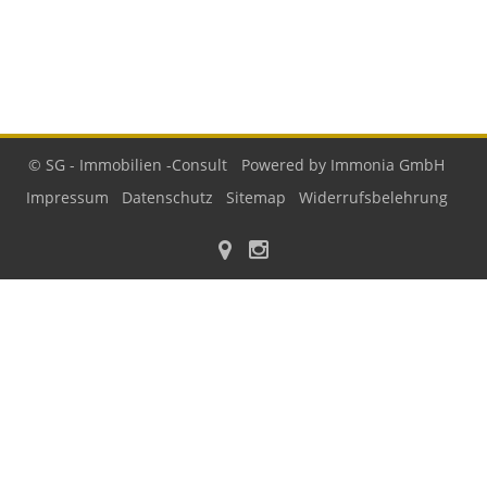
© SG - Immobilien -Consult
Powered by Immonia GmbH
Impressum
Datenschutz
Sitemap
Widerrufsbelehrung