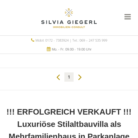
Mobil: 0172 - 7383924 | Tel.: 069 – 247 535 999
Mo. - Fr. 09.00 - 19.00 Uhr
1
!!! ERFOLGREICH VERKAUFT !!!
Luxuriöse Stilaltbauvilla als
Mehrfamilienhaus in Parkanlage